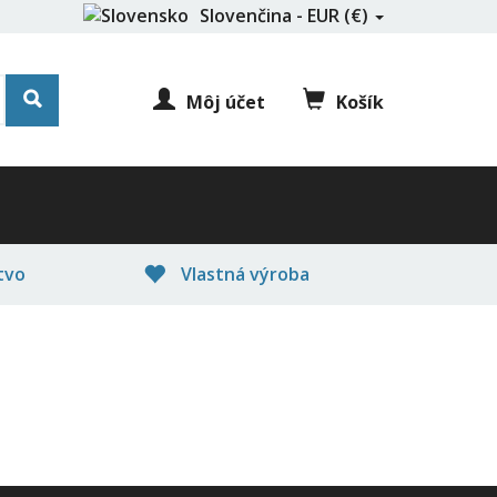
Slovenčina - EUR (€)
Môj účet
Košík
tvo
Vlastná výroba