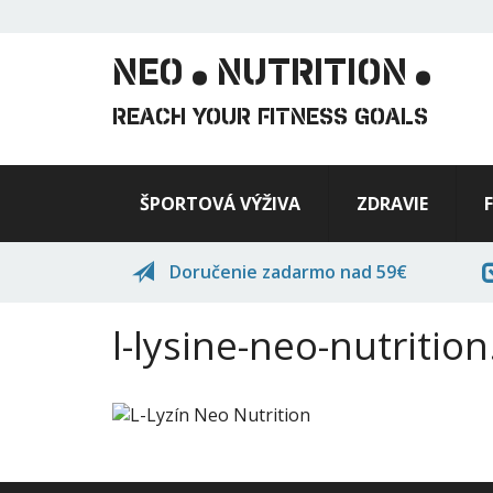
.
.
Skočiť
na
hlavný
NEO
NUTRITION
obsah
REACH YOUR FITNESS GOALS
ŠPORTOVÁ VÝŽIVA
ZDRAVIE
Doručenie zadarmo nad 59€
l-lysine-neo-nutrition