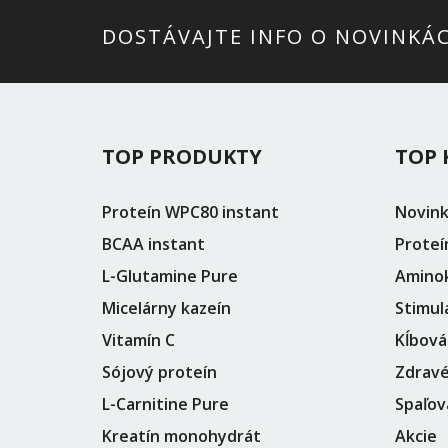
DOSTÁVAJTE INFO O NOVINKÁ
TOP PRODUKTY
TOP 
Proteín WPC80 instant
Novin
BCAA instant
Proteí
L-Glutamine Pure
Aminok
Micelárny kazeín
Stimul
Vitamín C
Kĺbová
Sójový proteín
Zdravé
L-Carnitine Pure
Spaľov
Kreatín monohydrát
Akcie