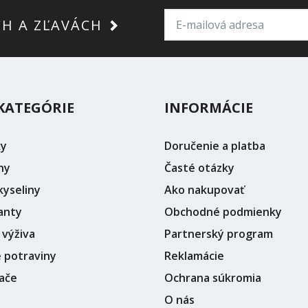
CH A ZĽAVÁCH
KATEGÓRIE
INFORMÁCIE
ky
Doručenie a platba
ny
Časté otázky
yseliny
Ako nakupovať
anty
Obchodné podmienky
 výživa
Partnerský program
 potraviny
Reklamácie
ače
Ochrana súkromia
O nás