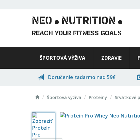
.
.
Skočiť
na
hlavný
NEO
NUTRITION
obsah
REACH YOUR FITNESS GOALS
ŠPORTOVÁ VÝŽIVA
ZDRAVIE
Doručenie zadarmo nad 59€
Domov
Športová výživa
Proteíny
Srvátkové 