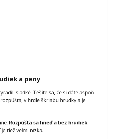
udiek a peny
yradili sladké. Tešíte sa, že si dáte aspoň
erozpúšta, v hrdle škriabu hrudky a je
ane.
Rozpúšťa sa hneď a bez hrudiek
je tiež veľmi nízka.