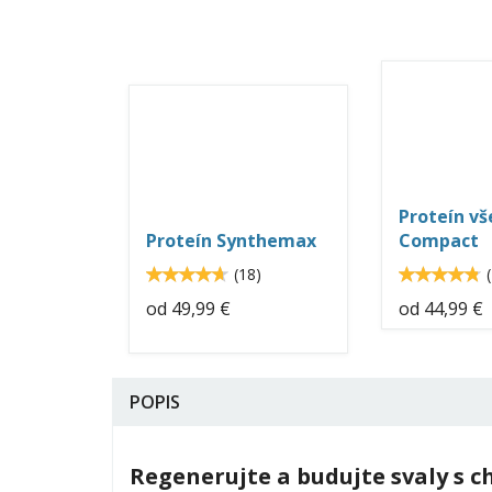
gainer
protein-
compa
synthesis-
neo-
neo-
nutrit
nutrition.jpg
Proteín v
Proteín Synthemax
Compact
4.7
(
18
)
(
4.666665
4.77907
od
49,99 €
od
44,99 €
POPIS
Regenerujte a budujte svaly s c