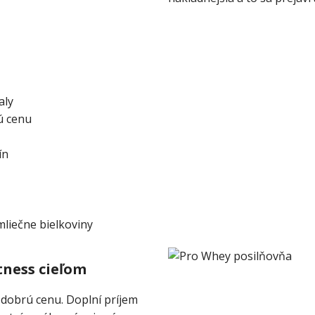
aly
rú cenu
ín
mliečne bielkoviny
tness cieľom
 dobrú cenu. Doplní príjem