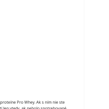
i proteíne Pro Whey. Ak s ním nie ste
í len vtedy, ak nebolo spotrebované