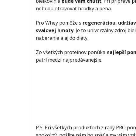
bielkovín a
bude vám chutiť
. Pri príprave 
nebudú otravovať hrudky a pena.
Pro Whey pomôže s
regeneráciou, udržia
svalovej hmoty
. Je to univerzálny zdroj bie
naberanie a aj do diéty.
Zo všetkých proteínov ponúka
najlepší po
patrí medzi najpredávanejšie.
P.S: Pri všetkých produktoch z rady PRO p
spokojný, pošlite nám ho späť a my vám vr