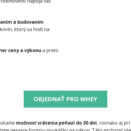
proteínového nápoja vás
vaním a budovaním
lkovín, ktorý sa hodí na
mer ceny a výkonu
a preto
OBJEDNAŤ PRO WHEY
onúkame
možnosť vrátenia peňazí do 30 dní
, rovnako aj pr
átime peniaze formou poukážky na nákup. Táto možnosť plat