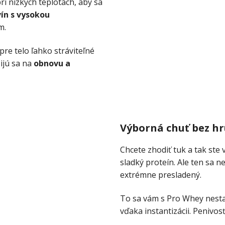
 nízkych teplotách, aby sa
vín s vysokou
m.
pre telo ľahko stráviteľné
ijú sa na
obnovu a
Výborná chuť bez hr
Chcete zhodiť tuk a tak ste v
sladký proteín. Ale ten sa n
extrémne presladený.
To sa vám s Pro Whey nest
vďaka instantizácii. Penivosť 