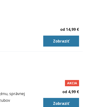
od
14,99 €
Zobraziť
AKCIA
od
4,99 €
génu, správnej
 zubov
Zobraziť