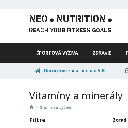
.
.
Skočiť
na
hlavný
NEO
NUTRITION
obsah
REACH YOUR FITNESS GOALS
ŠPORTOVÁ VÝŽIVA
ZDRAVIE
Doručenie zadarmo nad 59€
Vitamíny a minerály
Domov
Športová výživa
Filtre
Zoradi