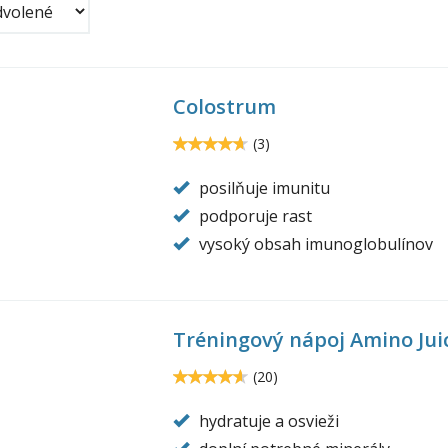
Colostrum
lostrum-
o-
4.7
(
3
)
4.666665
trition.jpg
posilňuje imunitu
podporuje rast
vysoký obsah imunoglobulínov
Tréningový nápoj Amino Jui
ino-
ce-
4.6
(
20
)
4.6
o-
hydratuje a osvieži
trition.jpg