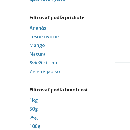
be
Športová
potraviny
výživa
filter
Filtrovať podľa príchute
filter
Ananás
Apply
Lesné ovocie
Ananás
Apply
Mango
Apply
filter
Lesné
Natural
Mango
Apply
ovocie
Svieži citrón
filter
Natural
Apply
filter
Zelené jablko
filter
Svieži
Apply
vi
citrón
Zelené
c-
filter
jablko
Filtrovať podľa hmotnosti
ne
filter
nu
1kg
Apply
50g
1kg
Apply
75g
filter
50g
Apply
100g
filter
75g
Apply