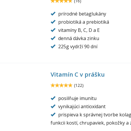
taglucan.jpg
4.7
(
16
)
4.6875
prírodné betaglukány
probiotiká a prebiotiká
vitamíny B, C, D a E
denná dávka zinku
225g vydrží 90 dní
Vitamín C v prášku
tamine-
4.9
(
122
)
4.90164
o-
posilňuje imunitu
trition.jpg
vynikajúci antioxidant
prispieva k správnej tvorbe kola
funkcii kostí, chrupaviek, pokožky a