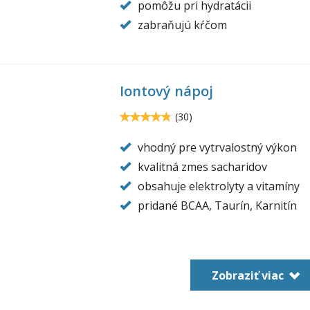
pomôžu pri hydratácii
zabraňujú kŕčom
Iontový nápoj
t-
ink-
4.8
(
30
)
4.8
o-
vhodný pre vytrvalostný výkon
trition.jpg
kvalitná zmes sacharidov
obsahuje elektrolyty a vitamíny
pridané BCAA, Taurín, Karnitín
Zobraziť viac