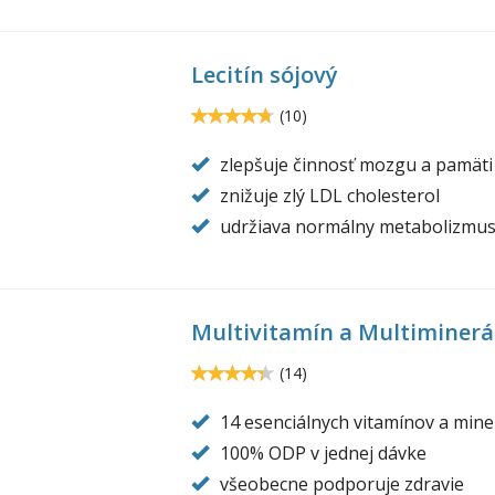
Lecitín sójový
y-
ithin-
4.7
(
10
)
4.7
o-
zlepšuje činnosť mozgu a pamäti
trition.jpg
znižuje zlý LDL cholesterol
udržiava normálny metabolizmus
Multivitamín a Multiminerá
ltivitamin-
ltimineral-
4.3
(
14
)
4.285715
o-
14 esenciálnych vitamínov a mine
trition.jpg
100% ODP v jednej dávke
všeobecne podporuje zdravie