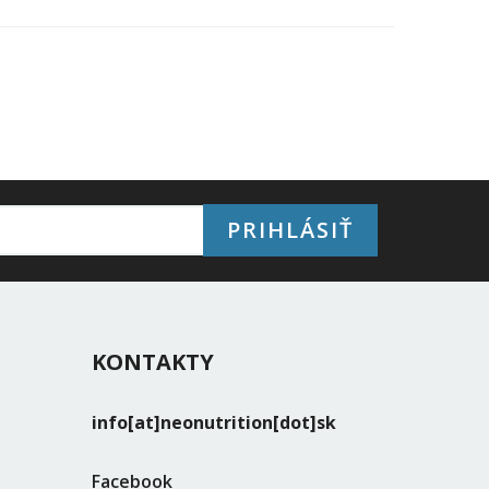
PRIHLÁSIŤ
KONTAKTY
info[at]neonutrition[dot]sk
Facebook