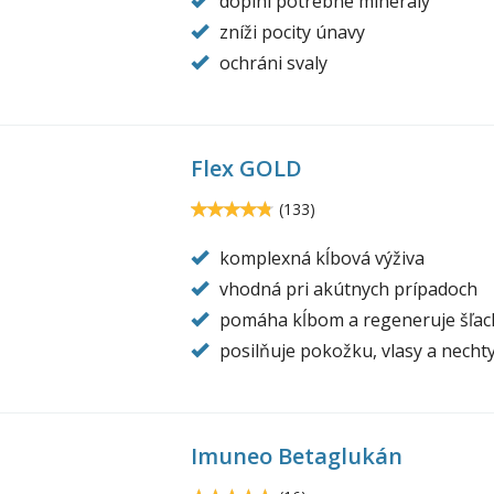
doplní potrebné minerály
zníži pocity únavy
ochráni svaly
Flex GOLD
x-
ld-
4.8
(
133
)
4.79699
o-
komplexná kĺbová výživa
trition.jpg
vhodná pri akútnych prípadoch
pomáha kĺbom a regeneruje šľac
posilňuje pokožku, vlasy a necht
Imuneo Betaglukán
uneo-