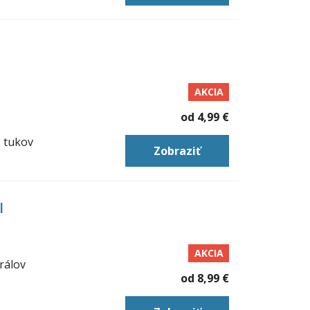
AKCIA
od
4,99 €
 tukov
Zobraziť
l
AKCIA
rálov
od
8,99 €