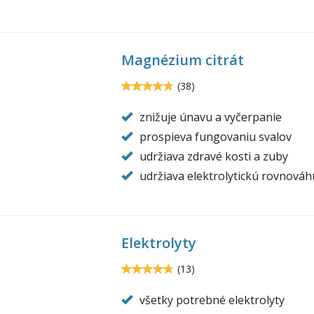
Magnézium citrát
gnesium-
rate-
4.7
(
38
)
4.68421
o-
znižuje únavu a vyčerpanie
trition.jpg
prospieva fungovaniu svalov
udržiava zdravé kosti a zuby
udržiava elektrolytickú rovnováh
Elektrolyty
ectrolytes-
o-
4.7
(
13
)
4.69231
trition.jpg
všetky potrebné elektrolyty