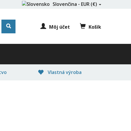
Slovenčina - EUR (€)
Môj účet
Košík
tvo
Vlastná výroba