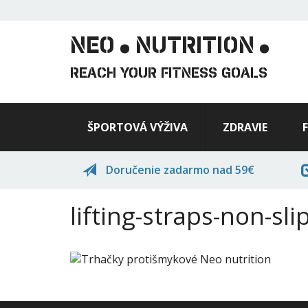
.
.
Skočiť
na
hlavný
NEO
NUTRITION
obsah
REACH YOUR FITNESS GOALS
ŠPORTOVÁ VÝŽIVA
ZDRAVIE
Doručenie zadarmo nad 59€
lifting-straps-non-sli