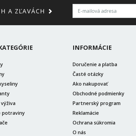
CH A ZĽAVÁCH
KATEGÓRIE
INFORMÁCIE
ky
Doručenie a platba
ny
Časté otázky
yseliny
Ako nakupovať
anty
Obchodné podmienky
 výživa
Partnerský program
 potraviny
Reklamácie
ače
Ochrana súkromia
O nás