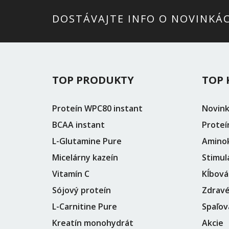
DOSTÁVAJTE INFO O NOVINKÁ
TOP PRODUKTY
TOP 
Proteín WPC80 instant
Novin
BCAA instant
Proteí
L-Glutamine Pure
Aminok
Micelárny kazeín
Stimul
Vitamín C
Kĺbová
Sójový proteín
Zdravé
L-Carnitine Pure
Spaľov
Kreatín monohydrát
Akcie