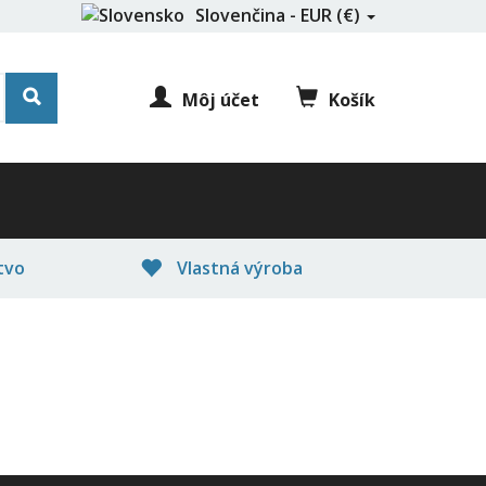
Slovenčina - EUR (€)
Môj účet
Košík
tvo
Vlastná výroba