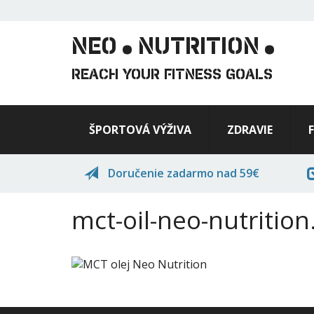
.
.
Skočiť
na
hlavný
NEO
NUTRITION
obsah
REACH YOUR FITNESS GOALS
ŠPORTOVÁ VÝŽIVA
ZDRAVIE
Doručenie zadarmo nad 59€
mct-oil-neo-nutrition