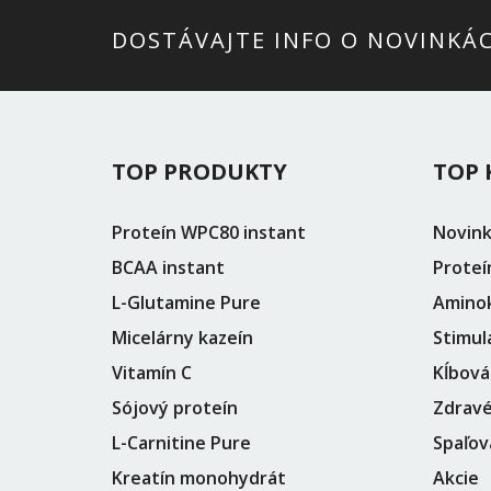
DOSTÁVAJTE INFO O NOVINKÁ
TOP PRODUKTY
TOP 
Proteín WPC80 instant
Novin
BCAA instant
Proteí
L-Glutamine Pure
Aminok
Micelárny kazeín
Stimul
Vitamín C
Kĺbová
Sójový proteín
Zdravé
L-Carnitine Pure
Spaľov
Kreatín monohydrát
Akcie