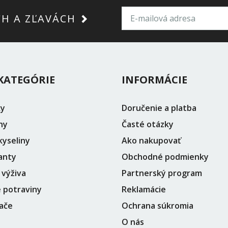
CH A ZĽAVÁCH
KATEGÓRIE
INFORMÁCIE
ky
Doručenie a platba
ny
Časté otázky
yseliny
Ako nakupovať
anty
Obchodné podmienky
 výživa
Partnerský program
 potraviny
Reklamácie
ače
Ochrana súkromia
O nás