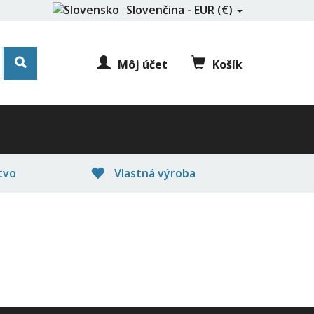
Slovenčina - EUR (€)
Môj účet
Košík
tvo
Vlastná výroba