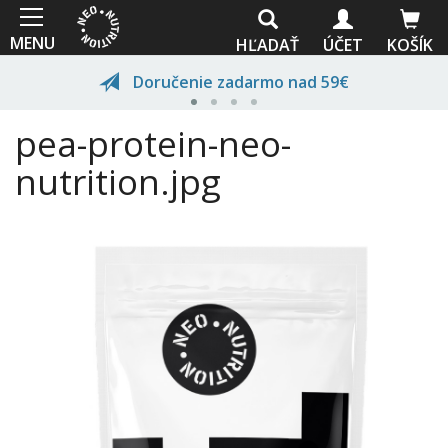
Skočiť
na
MENU
HĽADAŤ
ÚČET
KOŠÍK
hlavný
obsah
Doručenie zadarmo nad 59€
pea-protein-neo-
nutrition.jpg