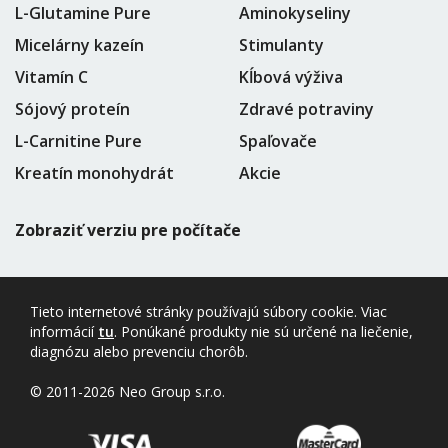
L-Glutamine Pure
Aminokyseliny
Micelárny kazeín
Stimulanty
Vitamín C
Kĺbová výživa
Sójový proteín
Zdravé potraviny
L-Carnitine Pure
Spaľovače
Kreatín monohydrát
Akcie
Zobraziť verziu pre počítače
Tieto internetové stránky používajú súbory cookie. Viac
informácií
tu
. Ponúkané produkty nie sú určené na liečenie,
diagnózu alebo prevenciu chorôb.
© 2011-2026 Neo Group s.r.o.