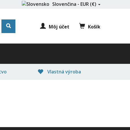
Slovenčina - EUR (€)
Môj účet
Košík
tvo
Vlastná výroba