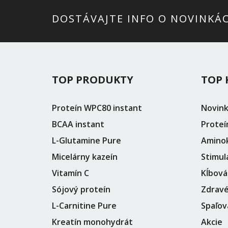
DOSTÁVAJTE INFO O NOVINKÁ
TOP PRODUKTY
TOP 
Proteín WPC80 instant
Novin
BCAA instant
Proteí
L-Glutamine Pure
Aminok
Micelárny kazeín
Stimul
Vitamín C
Kĺbová
Sójový proteín
Zdravé
L-Carnitine Pure
Spaľov
Kreatín monohydrát
Akcie