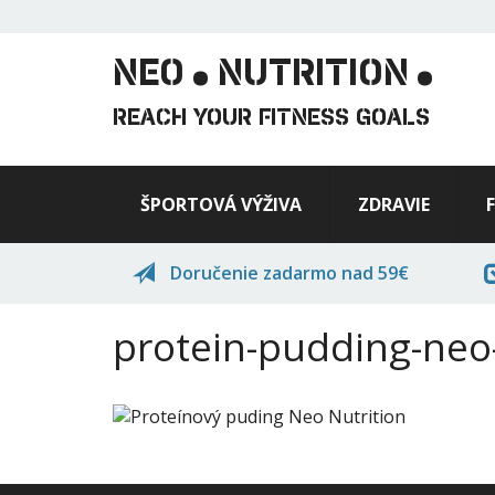
.
.
Skočiť
na
hlavný
NEO
NUTRITION
obsah
REACH YOUR FITNESS GOALS
ŠPORTOVÁ VÝŽIVA
ZDRAVIE
Doručenie zadarmo nad 59€
protein-pudding-neo-