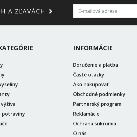
CH A ZĽAVÁCH
KATEGÓRIE
INFORMÁCIE
ky
Doručenie a platba
ny
Časté otázky
yseliny
Ako nakupovať
anty
Obchodné podmienky
 výživa
Partnerský program
 potraviny
Reklamácie
ače
Ochrana súkromia
O nás