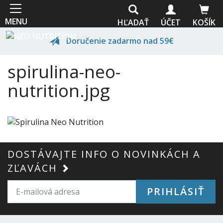
Skočiť
na
MENU
HĽADAŤ
ÚČET
KOŠÍK
hlavný
obsah
Doručenie zadarmo nad 59€
spirulina-neo-
Prvotriedna kvalita
nutrition.jpg
Odborné poradenstvo
Vlastná výroba
DOSTÁVAJTE INFO O NOVINKÁCH A
ZĽAVÁCH
PRIHLÁSIŤ