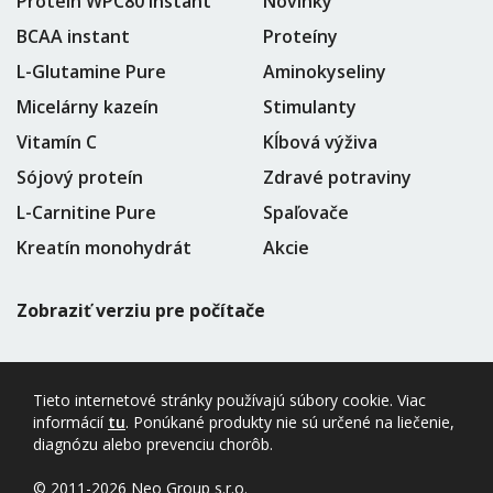
Proteín WPC80 instant
Novinky
BCAA instant
Proteíny
L-Glutamine Pure
Aminokyseliny
Micelárny kazeín
Stimulanty
Vitamín C
Kĺbová výživa
Sójový proteín
Zdravé potraviny
L-Carnitine Pure
Spaľovače
Kreatín monohydrát
Akcie
Zobraziť verziu pre počítače
Tieto internetové stránky používajú súbory cookie. Viac
informácií
tu
. Ponúkané produkty nie sú určené na liečenie,
diagnózu alebo prevenciu chorôb.
© 2011-2026 Neo Group s.r.o.