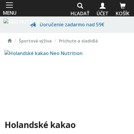
Skočiť
na
MENU
HĽADAŤ
ÚČET
KOŠÍK
hlavný
obsah
Doručenie zadarmo nad 59€
Domov
Prvotriedna kvalita
Športová výživa
Príchute a sladidlá
Odborné poradenstvo
Vlastná výroba
Holandské kakao