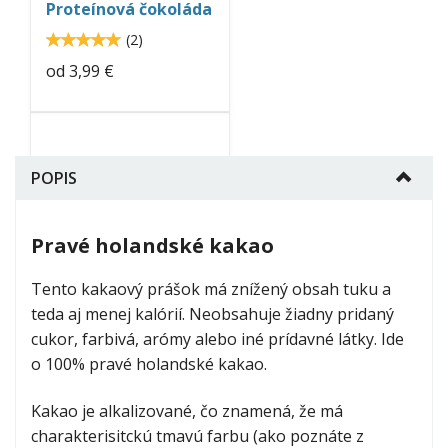
Proteínová čokoláda
5
(
2
)
5
od
3,99 €
peanut-
butter-
POPIS
neo-
nutrition.jpg
Pravé holandské kakao
Arašidové maslo
4.6
(
60
)
4.616665
Tento kakaový prášok má znížený obsah tuku a
teda aj menej kalórií. Neobsahuje žiadny pridaný
od
5,99 €
cukor, farbivá, arómy alebo iné prídavné látky. Ide
o 100% pravé holandské kakao.
protein-
pudding-
Kakao je alkalizované, čo znamená, že má
charakterisitckú tmavú farbu (ako poznáte z
neo-