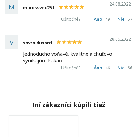
24.08.2022
M
5
marossvec251
Užitočné?
Áno
49
Nie
67
28.05.2022
V
5
vavro.dusan1
Jednoducho voňavé, kvalitné a chuťovo
vynikajúce kakao
Užitočné?
Áno
46
Nie
66
Iní zákazníci kúpili tiež
odmerky.jpg