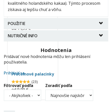
kvalitného holandského kakaa). Týmto procesom
nutrition.jpg
získava aj lepšiu chuť a vôňu.
Proteínový puding
4.5
(
17
)
4.47059
POUŽITIE
od
14,99 €
NUTRIČNÉ INFO
proteinove-
Hodnotenia
palacinky-
Pridávať nové hodnotenia môžu len prihlásení
neo-
používatelia.
nutrition.jpg
Prihlásiť sa
Proteínové palacinky
4.7
(
23
)
4.73913
Filtrovať podľa
Zoradiť podľa
od
9,99 €