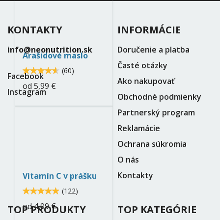
peanut-
butter-
neo-
KONTAKTY
INFORMÁCIE
nutrition.jpg
info@neonutrition.sk
Doručenie a platba
Arašidové maslo
Časté otázky
4.6
(
60
)
4.616665
Facebook
Ako nakupovať
od
5,99 €
Instagram
Obchodné podmienky
Partnerský program
vitamine-
Reklamácie
c-
Ochrana súkromia
neo-
O nás
nutrition.jpg
Kontakty
Vitamín C v prášku
4.9
(
122
)
4.90164
od
4,99 €
TOP PRODUKTY
TOP KATEGÓRIE