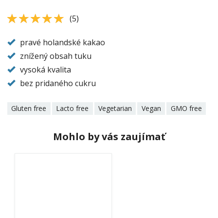
5
5
(
5
)
pravé holandské kakao
znížený obsah tuku
vysoká kvalita
bez pridaného cukru
Gluten free
Lacto free
Vegetarian
Vegan
GMO free
Mohlo by vás zaujímať
protein-
chocolate-
nu3tion.jpg