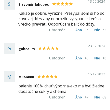
13.05.2024
S
5
Slavomír Jakubec
Kakao je dobré, výrazné. Presypal som si ho do
kovovej dózy aby nehrozilo vysypanie keď sa
vrecko prevráti. Odporúčam baliť do dózy.
Užitočné?
Áno
36
Nie
53
23.02.2024
G
5
gabca.lm
Užitočné?
Áno
40
Nie
40
15.12.2022
M
5
Milan000
balenie 100%; chuť výborná-ako má byť; žiadne
dodatočné cukry a chémia
Užitočné?
Áno
47
Nie
68