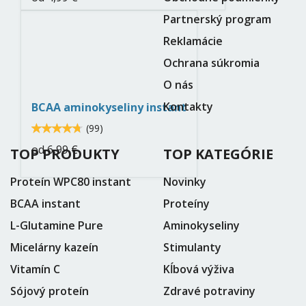
Partnerský program
bcaa-
Reklamácie
instant-
Ochrana súkromia
neo-
O nás
nutrition.jpg
Kontakty
BCAA aminokyseliny instant
4.7
(
99
)
4.71717
od
6,99 €
TOP PRODUKTY
TOP KATEGÓRIE
Proteín WPC80 instant
Novinky
BCAA instant
Proteíny
L-Glutamine Pure
Aminokyseliny
Micelárny kazeín
Stimulanty
Vitamín C
Kĺbová výživa
Sójový proteín
Zdravé potraviny