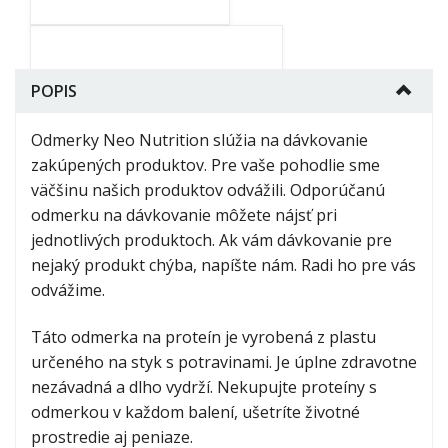
shaker-
neo-
POPIS
nutrition-
600ml.jpg
Odmerky Neo Nutrition slúžia na dávkovanie
zakúpených produktov. Pre vaše pohodlie sme
Šejker Neo Nutrition 600ml
väčšinu našich produktov odvážili. Odporúčanú
4.9
(
22
)
4.863635
odmerku na dávkovanie môžete nájsť pri
od
3,99 €
jednotlivých produktoch. Ak vám dávkovanie pre
nejaký produkt chýba, napíšte nám. Radi ho pre vás
odvážime.
flasa-
nu3tion-
Táto odmerka na proteín je vyrobená z plastu
750ml.png
určeného na styk s potravinami. Je úplne zdravotne
nezávadná a dlho vydrží. Nekupujte proteíny s
odmerkou v každom balení, ušetríte životné
Fľaša nu3tion
prostredie aj peniaze.
5
(
2
)
5