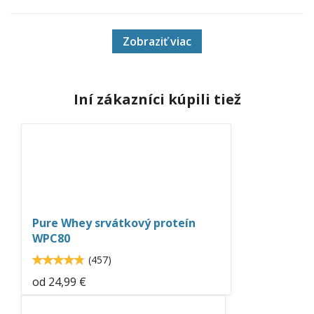
Zobraziť viac
Iní zákazníci kúpili tiež
pure-
whey-
protein-
neo-
Pure Whey srvátkový proteín
nutrition.jpg
WPC80
4.8
(
457
)
4.80744
od
24,99 €