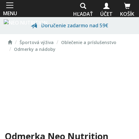
Skočiť
na
MENU
HĽADAŤ
ÚČET
KOŠÍK
hlavný
obsah
Doručenie zadarmo nad 59€
Domov
Prvotriedna kvalita
Športová výživa
Oblečenie a príslušenstvo
Odmerky a nádoby
Odborné poradenstvo
Vlastná výroba
Odmerka Neo Nutrition