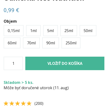
0,99 €
Objem
0,15ml
1ml
5ml
25ml
50ml
60ml
70ml
90ml
250ml
VLOŽIŤ DO KOŠÍKA
Skladom > 5 ks.
Môže byť doručené utorok (11. aug)
4.83
4.8
(
200
)