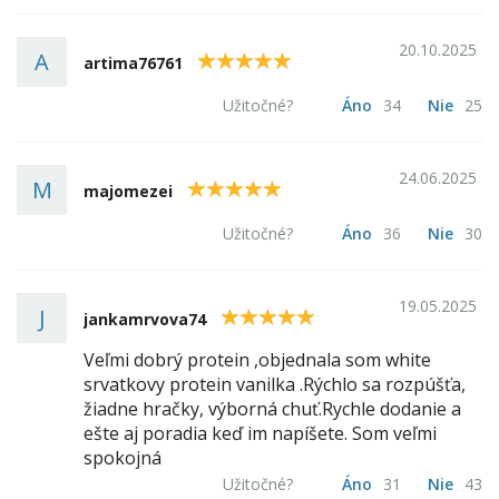
20.10.2025
A
5
artima76761
Užitočné?
Áno
34
Nie
25
24.06.2025
M
5
majomezei
Užitočné?
Áno
36
Nie
30
19.05.2025
J
5
jankamrvova74
Veľmi dobrý protein ,objednala som white
srvatkovy protein vanilka .Rýchlo sa rozpúšťa,
žiadne hračky, výborná chuť.Rychle dodanie a
ešte aj poradia keď im napíšete. Som veľmi
spokojná
Užitočné?
Áno
31
Nie
43