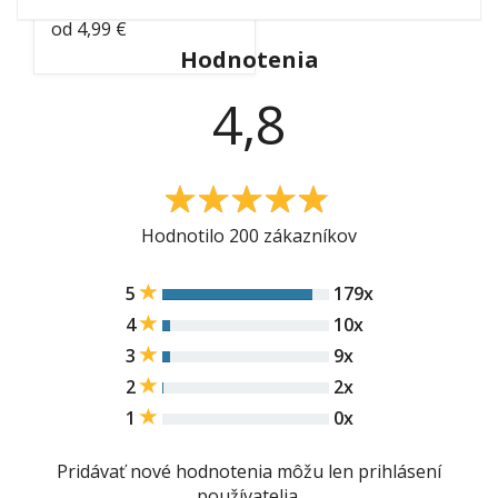
od
4,99 €
Hodnotenia
4,8
4.8
Hodnotilo 200 zákazníkov
5
179x
4
10x
3
9x
2
2x
1
0x
Pridávať nové hodnotenia môžu len prihlásení
používatelia.