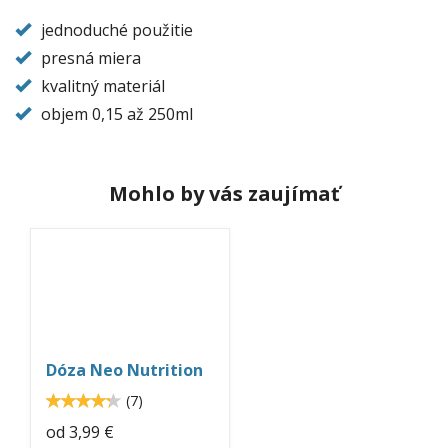
jednoduché použitie
presná miera
kvalitný materiál
objem 0,15 až 250ml
Mohlo by vás zaujímať
doza-
8000ml-
nu3tion.jpg
Dóza Neo Nutrition
4.3
(
7
)
4.285715
od
3,99 €