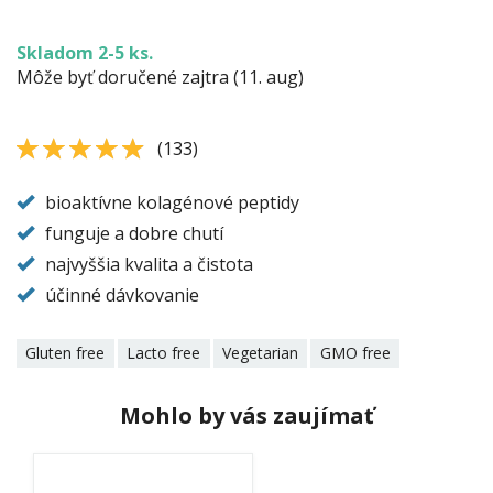
Skladom 2-5 ks.
Môže byť doručené zajtra (11. aug)
4.781955
4.8
(
133
)
bioaktívne kolagénové peptidy
funguje a dobre chutí
najvyššia kvalita a čistota
účinné dávkovanie
Gluten free
Lacto free
Vegetarian
GMO free
Mohlo by vás zaujímať
flex-