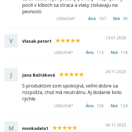
pocit v klboch sa straca a vlasy ziskavaju na
pevnosti
Užitočné?
Áno
107
Nie
98
13.01.2026
V
5
Vlasak.peter1
Užitočné?
Áno
112
Nie
118
24.11.2025
J
5
Jana Baštáková
S produktom som spokojná, veľmi dobre sa
rozpúšťa, chuť má neutrálnu. Aj dodanie bolo
rýchle.
Užitočné?
Áno
126
Nie
124
06.11.2025
M
5
monkadela1