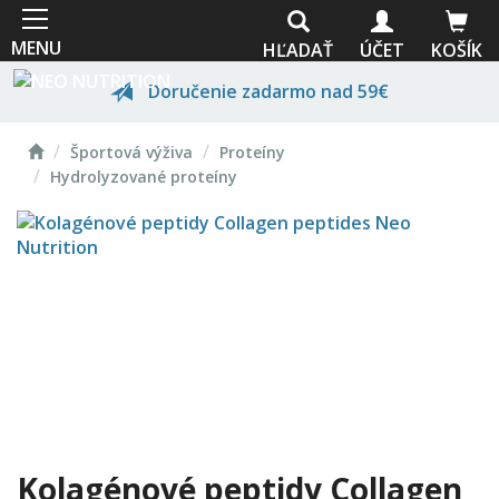
Skočiť
na
MENU
HĽADAŤ
ÚČET
KOŠÍK
hlavný
obsah
Doručenie zadarmo nad 59€
Domov
Prvotriedna kvalita
Športová výživa
Proteíny
Hydrolyzované proteíny
Odborné poradenstvo
Vlastná výroba
Kolagénové peptidy Collagen