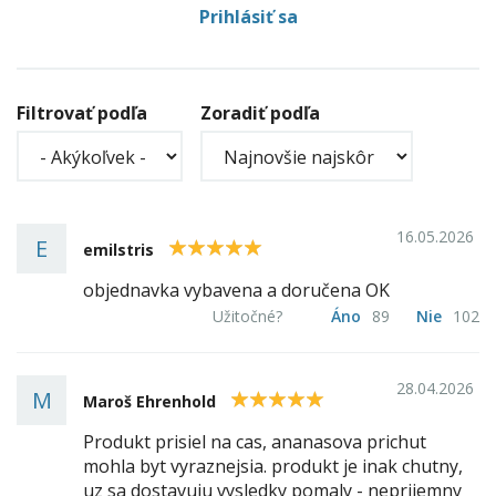
Prihlásiť sa
Filtrovať podľa
Zoradiť podľa
16.05.2026
E
5
emilstris
objednavka vybavena a doručena OK
Užitočné?
Áno
89
Nie
102
28.04.2026
M
5
Maroš Ehrenhold
Produkt prisiel na cas, ananasova prichut
mohla byt vyraznejsia. produkt je inak chutny,
uz sa dostavuju vysledky pomaly - neprijemny