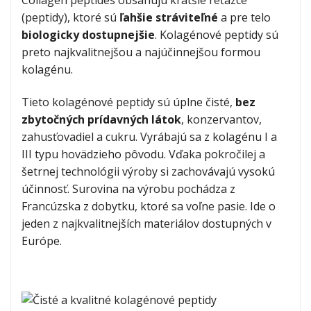
Collagen peptides obsahujú kratšie reťazce
(peptidy), ktoré sú
ľahšie stráviteľné
a pre telo
biologicky dostupnejšie
. Kolagénové peptidy sú
preto najkvalitnejšou a najúčinnejšou formou
kolagénu.
Tieto kolagénové peptidy sú úplne čisté,
bez
zbytočných prídavných látok
, konzervantov,
zahusťovadiel a cukru. Vyrábajú sa z kolagénu I a
III typu hovädzieho pôvodu. Vďaka pokročilej a
šetrnej technológii výroby si zachovávajú vysokú
účinnosť. Surovina na výrobu pochádza z
Francúzska z dobytku, ktoré sa voľne pasie. Ide o
jeden z najkvalitnejších materiálov dostupných v
Európe.