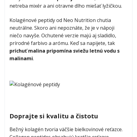
od
4,99 €
netreba mixér a ani otravne dlho miešať lyžičkou.
Kolagénové peptidy od Neo Nutrition chutia
neutrálne. Skoro ani nepoznáte, že je v nápoji
niečo navyše. Ochutené verzie majú aj sladidlo,
prírodné farbivo a arómu. Keď sa napijete, tak
príchuť malina pripomína sviežu letnú vodu s
malinami
.
Doprajte si kvalitu a čistotu
Bežný kolagén tvoria väčšie bielkovinové reťazce.