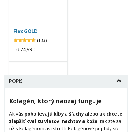
gold-
neo-
nutrition.jpg
Flex GOLD
4.8
(
133
)
4.79699
od
24,99 €
imuneo-
betaglucan.jpg
POPIS
Kolagén, ktorý naozaj funguje
Imuneo Betaglukán
4.7
(
16
)
4.6875
Ak vás
pobolievajú kĺby a šľachy alebo ak chcete
zlepšiť kvalitu vlasov, nechtov a kože
, tak ste sa
od
14,99 €
už s kolagénom asi stretli. Kolagénové peptidy sú