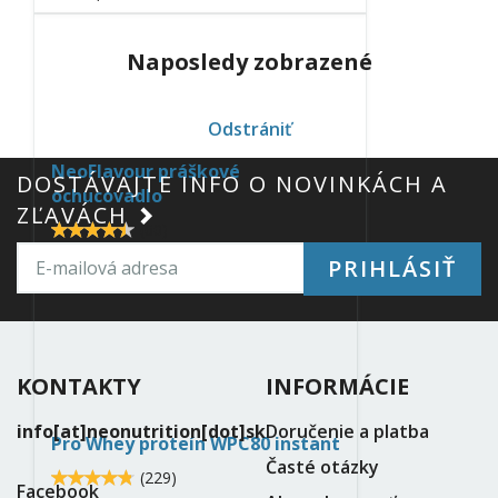
neoflavour-
Naposledy zobrazené
chocolate.jpg
Odstrániť
NeoFlavour práškové
DOSTÁVAJTE INFO O NOVINKÁCH A
ochucovadlo
ZĽAVÁCH
4.5
(
60
)
4.466665
od
4,99 €
PRIHLÁSIŤ
protein-
pro-
whey-
KONTAKTY
INFORMÁCIE
neo-
info[at]neonutrition[dot]sk
Doručenie a platba
Pro Whey proteín WPC80 instant
nutrition.jpg
Časté otázky
4.8
(
229
)
4.799125
Facebook