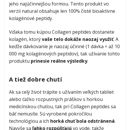
jeho najúčinnejšou formou. Tento produkt vo
marine-
verzii natural obsahuje len 100% čisté bioaktívne
collage-
kolagénové peptidy.
neo-
Vďaka tomu kúpou Collagen peptides dostanete
nutrition.jpg
kolagén, ktorý
vaše telo dokáže naozaj využiť
. A
Morský kolagén
keďže dávkovanie je naozaj účinné (1 dávka = až 10
4.8
(
6
)
4.833335
000 mg kolagénových peptidov), tak užívanie tohto
produktu
od
39,99 €
prinesie reálne výsledky
.
A tiež dobre chutí
vitamine-
c-
Ak sa celý život trápite s užívaním veľkých tabliet
neo-
alebo ťažko rozpustných práškov s horkou
nutrition.jpg
medicínskou chuťou, tak pri Collagen peptides sa
báť nemusíte. Sú vyrobené pokročilou
Vitamín C v prášku
technológiou a ich
horká chuť bola odstránená
.
4.9
(
122
)
4.90164
Navyše sa
ľahko rozpúšťajú
vo vode, takže