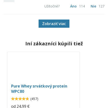
Užitočné?
Áno
114
Nie
127
Zobraziť viac
Iní zákazníci kúpili tiež
pure-
whey-
protein-
neo-
Pure Whey srvátkový proteín
nutrition.jpg
WPC80
4.8
(
457
)
4.80744
od
24,99 €