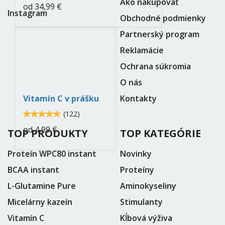
Ako nakupovať
od
34,99 €
Instagram
Obchodné podmienky
Partnerský program
vitamine-
Reklamácie
c-
Ochrana súkromia
neo-
O nás
nutrition.jpg
Kontakty
Vitamín C v prášku
4.9
(
122
)
4.90164
od
4,99 €
TOP PRODUKTY
TOP KATEGÓRIE
Proteín WPC80 instant
Novinky
BCAA instant
Proteíny
L-Glutamine Pure
Aminokyseliny
Micelárny kazeín
Stimulanty
Vitamín C
Kĺbová výživa