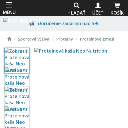
Skočiť
na
MENU
HĽADAŤ
ÚČET
KOŠÍK
hlavný
obsah
Doručenie zadarmo nad 59€
Domov
Prvotriedna kvalita
Športová výživa
Proteíny
Proteínové zmesi
Odborné poradenstvo
Vlastná výroba