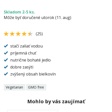
Skladom 2-5 ks.
Môže byť doručené utorok (11. aug)
4.36
4.4
(
25
)
stačí zaliať vodou
príjemná chuť
nutrične bohaté jedlo
dobre zasýti
zvýšený obsah bielkovín
Vegetarian
GMO free
Mohlo by vás zaujímať