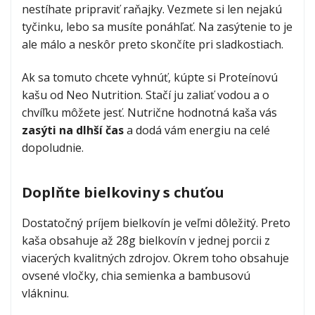
nestíhate pripraviť raňajky. Vezmete si len nejakú
tyčinku, lebo sa musíte ponáhľať. Na zasýtenie to je
peanut-
ale málo a neskôr preto skončíte pri sladkostiach.
butter-
Ak sa tomuto chcete vyhnúť, kúpte si Proteínovú
neo-
kašu od Neo Nutrition. Stačí ju zaliať vodou a o
nutrition.jpg
chvíľku môžete jesť. Nutrične hodnotná kaša vás
Arašidové maslo
zasýti na dlhší čas
a dodá vám energiu na celé
4.6
(
60
)
4.616665
dopoludnie.
od
5,99 €
Doplňte bielkoviny s chuťou
protein-
Dostatočný príjem bielkovín je veľmi dôležitý. Preto
chocolate-
kaša obsahuje až 28g bielkovín v jednej porcii z
nu3tion.jpg
viacerých kvalitných zdrojov. Okrem toho obsahuje
ovsené vločky, chia semienka a bambusovú
vlákninu.
Proteínová čokoláda