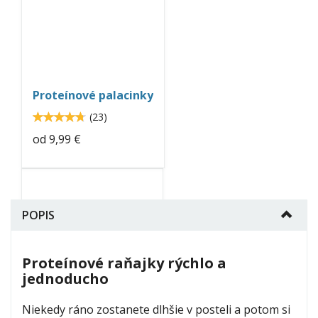
proteinove-
palacinky-
neo-
nutrition.jpg
Proteínové palacinky
4.7
(
23
)
4.73913
od
9,99 €
protein-
pudding-
POPIS
neo-
nutrition.jpg
Proteínové raňajky rýchlo a
Proteínový puding
jednoducho
4.5
(
17
)
4.47059
Niekedy ráno zostanete dlhšie v posteli a potom si
od
14,99 €