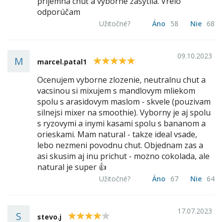
prijemná chuť a výborne zasýtila. Vrelo
odporúčam
Užitočné?
Áno
58
Nie
68
09.10.2023
M
5
marcel.patal1
Ocenujem vyborne zlozenie, neutralnu chut a
vacsinou si mixujem s mandlovym mliekom
spolu s arasidovym maslom - skvele (pouzivam
silnejsi mixer na smoothie). Vyborny je aj spolu
s ryzovymi a inymi kasami spolu s bananom a
orieskami. Mam natural - takze ideal vsade,
lebo nezmeni povodnu chut. Objednam zas a
asi skusim aj inu prichut - mozno cokolada, ale
natural je super 👍
Užitočné?
Áno
67
Nie
64
17.07.2023
S
4
stevo.j