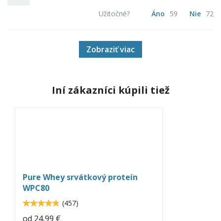
Užitočné?
Áno
59
Nie
72
Zobraziť viac
Iní zákazníci kúpili tiež
pure-
whey-
protein-
neo-
Pure Whey srvátkový proteín
nutrition.jpg
WPC80
4.8
(
457
)
4.80744
od
24,99 €