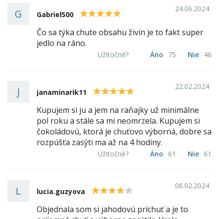
24.06.2024
G
5
Gabriel500
Čo sa týka chute obsahu živín je to fakt super
jedlo na ráno.
Užitočné?
Áno
75
Nie
46
22.02.2024
J
5
janaminarik11
Kupujem si ju a jem na raňajky už minimálne
pol roku a stále sa mi neomrzela. Kupujem si
čokoládovú, ktorá je chuťovo výborná, dobre sa
rozpúšťa zasýti ma až na 4 hodiny.
Užitočné?
Áno
61
Nie
61
06.02.2024
L
4
lucia.guzyova
Objednala som si jahodovú príchuť a je to