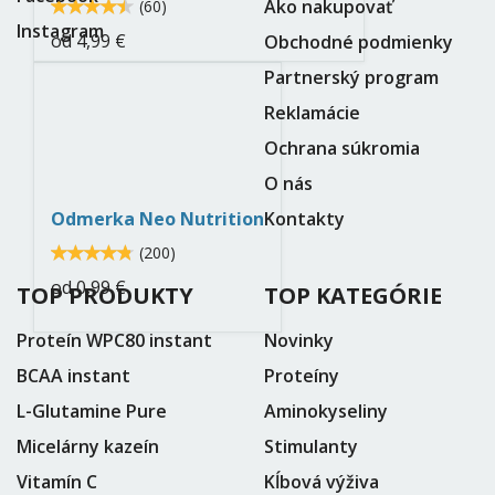
Ako nakupovať
4.5
(
60
)
4.466665
Instagram
od
4,99 €
Obchodné podmienky
Partnerský program
odmerky.jpg
Reklamácie
Ochrana súkromia
O nás
Kontakty
Odmerka Neo Nutrition
4.8
(
200
)
4.83
od
0,99 €
TOP PRODUKTY
TOP KATEGÓRIE
Proteín WPC80 instant
Novinky
BCAA instant
Proteíny
L-Glutamine Pure
Aminokyseliny
Micelárny kazeín
Stimulanty
Vitamín C
Kĺbová výživa